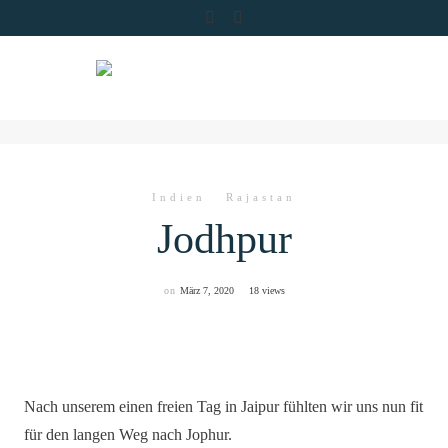
Skip
to
content
Indien
Rajastan
Jodhpur
on
März 7, 2020
18 views
Nach unserem einen freien Tag in Jaipur fühlten wir uns nun fit
für den langen Weg nach Jophur.