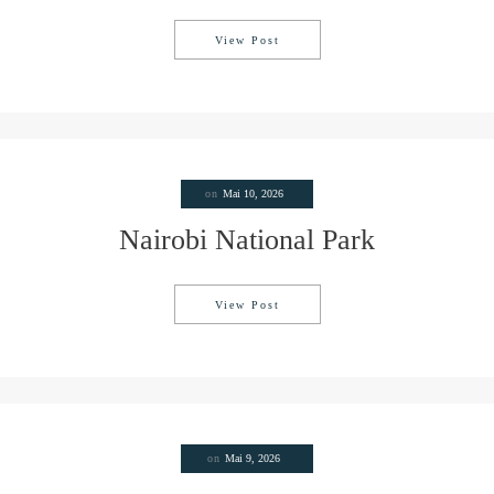
View Post
„How to … „
on
Mai 10, 2026
Nairobi National Park
View Post
Nairobi National Park
on
Mai 9, 2026