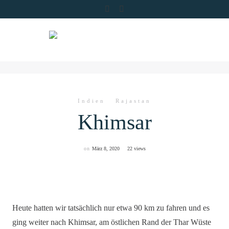
Skip
to
content
Indien
Rajastan
Khimsar
on
März 8, 2020
22 views
Heute hatten wir tatsächlich nur etwa 90 km zu fahren und es
ging weiter nach Khimsar, am östlichen Rand der Thar Wüste