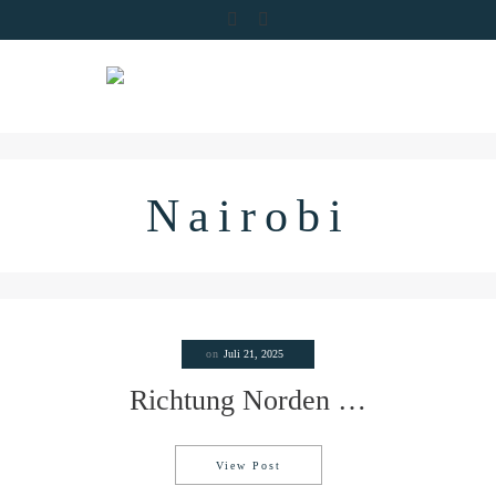
Skip
to
content
Nairobi
on
Juli 21, 2025
Richtung Norden …
View Post
Richtung Norden …