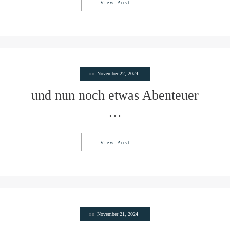
View Post
Projektrundreise 02/2025
on
November 22, 2024
und nun noch etwas Abenteuer
…
View Post
und nun noch etwas Abenteuer 
on
November 21, 2024