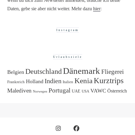
wenn du dich zum Newsletter anmeldest, brauche ich deine
Daten, gebe sie aber nicht weiter. Mehr dazu
hier
:
Instagram
Urlaubsziele
Dänemark
Deutschland
Fliegerei
Belgien
Kurztrips
Kenia
Indien
Holland
Frankreich
Italien
Portugal
Malediven
VAWC
Österreich
UAE
USA
Norwegen