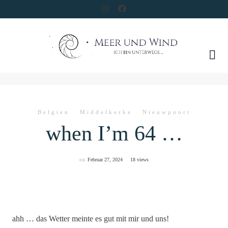
Skip
to
content
Belgien
Middelkerke
Nieuwpoort
when I’m 64 …
on
Februar 27, 2024
18 views
ahh … das Wetter meinte es gut mit mir und uns!