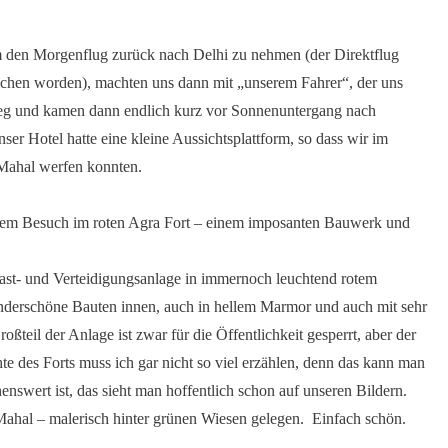
 den Morgenflug zurück nach Delhi zu nehmen (der Direktflug
chen worden), machten uns dann mit „unserem Fahrer“, der uns
 Weg und kamen dann endlich kurz vor Sonnenuntergang nach
er Hotel hatte eine kleine Aussichtsplattform, so dass wir im
 Mahal werfen konnten.
nem Besuch im roten Agra Fort – einem imposanten Bauwerk und
last- und Verteidigungsanlage in immernoch leuchtend rotem
 Wunderschöne Bauten innen, auch in hellem Marmor und auch mit sehr
teil der Anlage ist zwar für die Öffentlichkeit gesperrt, aber der
te des Forts muss ich gar nicht so viel erzählen, denn das kann man
enswert ist, das sieht man hoffentlich schon auf unseren Bildern.
j Mahal – malerisch hinter grünen Wiesen gelegen. Einfach schön.