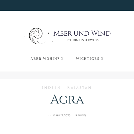
ABER WOHIN?
WICHTIGES
Indien
Rajastan
Agra
on
März 2, 2020
14 views