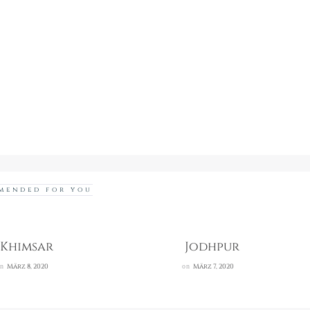
mended for you
Khimsar
Jodhpur
on
März 8, 2020
on
März 7, 2020