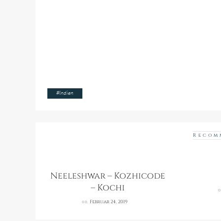
#
Indien
Recom
Neeleshwar – Kozhicode
– Kochi
on
Februar 24, 2019