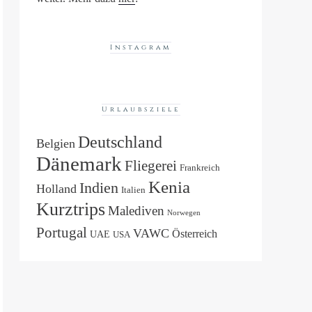
Instagram
Urlaubsziele
Deutschland
Belgien
Dänemark
Fliegerei
Frankreich
Kenia
Indien
Holland
Italien
Kurztrips
Malediven
Norwegen
Portugal
VAWC
Österreich
UAE
USA