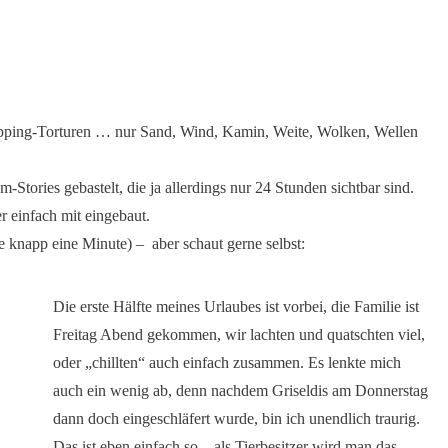
hopping-Torturen … nur Sand, Wind, Kamin, Weite, Wolken, Wellen
m-Stories gebastelt, die ja allerdings nur 24 Stunden sichtbar sind.
er einfach mit eingebaut.
e knapp eine Minute) – aber schaut gerne selbst:
Die erste Hälfte meines Urlaubes ist vorbei, die Familie ist
Freitag Abend gekommen, wir lachten und quatschten viel,
oder „chillten“ auch einfach zusammen. Es lenkte mich
auch ein wenig ab, denn nachdem Griseldis am Donnerstag
dann doch eingeschläfert wurde, bin ich unendlich traurig.
Das ist eben einfach so – als Tierbesitzer wird man das