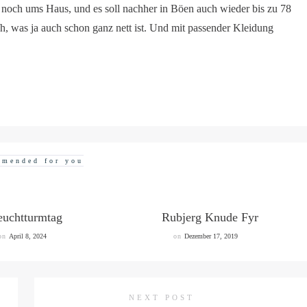
e noch ums Haus, und es soll nachher in Böen auch wieder bis zu 78
h, was ja auch schon ganz nett ist. Und mit passender Kleidung
mended for you
euchtturmtag
Rubjerg Knude Fyr
on
April 8, 2024
on
Dezember 17, 2019
NEXT POST