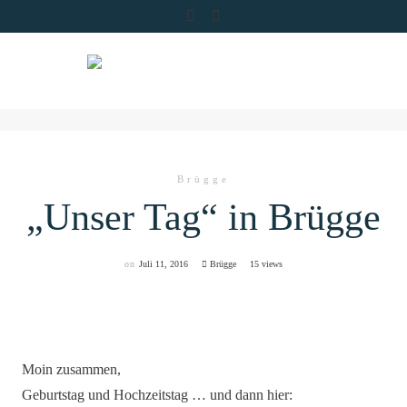
Skip
to
content
Brügge
„Unser Tag“ in Brügge
on
Juli 11, 2016
Brügge
15 views
Moin zusammen,
Geburtstag und Hochzeitstag … und dann hier: