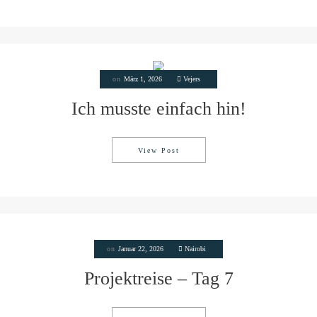
on
März 1, 2026
Vejers
Ich musste einfach hin!
View Post
Ich musste einfach hin!
on
Januar 22, 2026
Nairobi
Projektreise – Tag 7