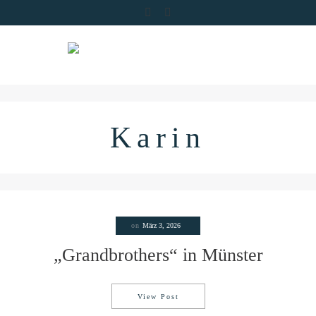
Skip
to
content
Karin
on
März 3, 2026
„Grandbrothers“ in Münster
View Post
„Grandbrothers“ in Münster