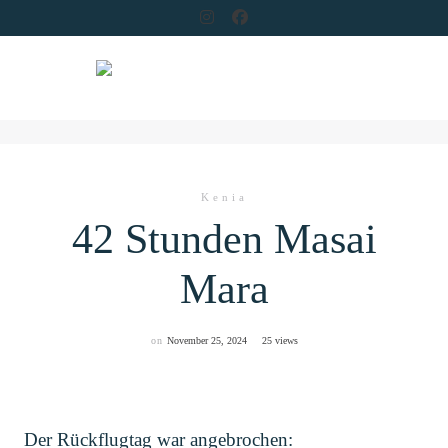
Skip
to
content
Kenia
42 Stunden Masai
Mara
on
November 25, 2024
25 views
Der Rückflugtag war angebrochen: