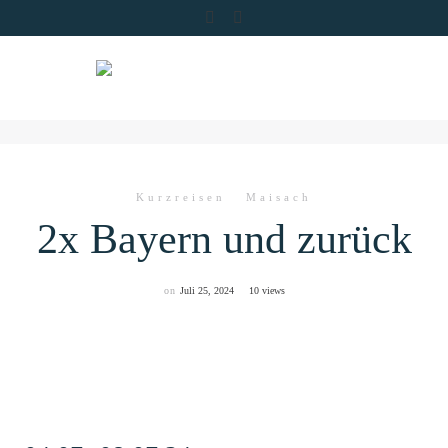
Skip
to
content
Kurzreisen
Maisach
2x Bayern und zurück
on
Juli 25, 2024
10 views