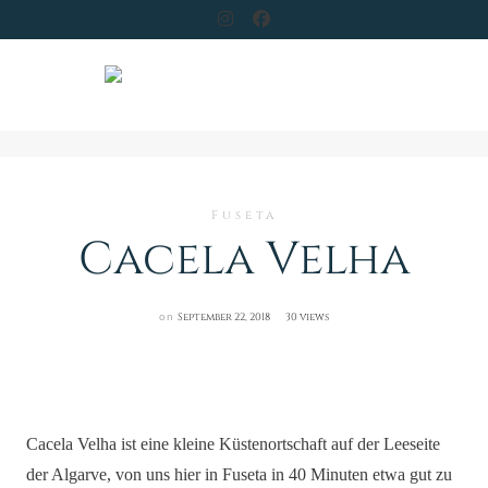
Skip
to
content
Fuseta
Cacela Velha
on
September 22, 2018
30 views
Cacela Velha ist eine kleine Küstenortschaft auf der Leeseite
der Algarve, von uns hier in Fuseta in 40 Minuten etwa gut zu